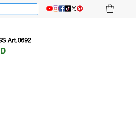
S Art.0692
Ціна
SD