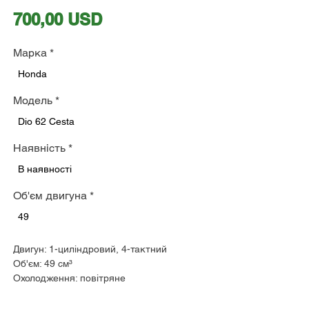
Ціна
700,00 USD
Марка
*
Honda
Модель
*
Dio 62 Cesta
Наявність
*
В наявності
Об'єм двигуна
*
49
Двигун: 1-циліндровий, 4-тактний
Об'єм: 49 см³
Охолодження: повітряне
Макс. потужність: 4,1 к.с. при 8000 об/хв
КПП: варіатор