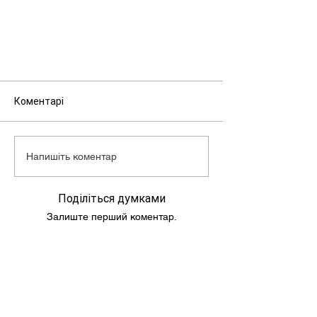
Макс. швидкість: 60 км/г
Об'єм бензобака: 4,6 л
Маса скутера: 73 кг
Коментарі
Напишіть коментар
Поділіться думками
Залиште перший коментар.
Подпишись и следи за новостями!