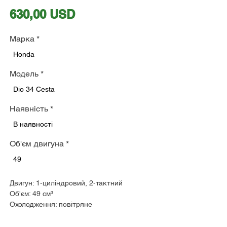
Ціна
630,00 USD
Марка
*
Honda
Модель
*
Dio 34 Cesta
Наявність
*
В наявності
Об'єм двигуна
*
49
Двигун: 1-циліндровий, 2-тактний
Об'єм: 49 см³
Охолодження: повітряне
Макс. потужність: 7,0 к.с. при 7000 об/хв
КПП: варіатор