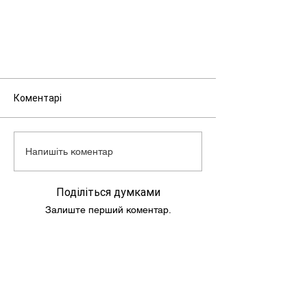
Макс. швидкість: 60 км/г
Об'єм бензобака: 5,3 л
Маса скутера: 70 кг
Коментарі
Напишіть коментар
Поділіться думками
Залиште перший коментар.
Подпишись и следи за новостями!