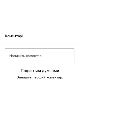
Макс. швидкість: 60 км/г
Об'єм бензобака: 4,5 л
Маса скутера: 66 кг
Коментарі
Напишіть коментар
Поділіться думками
Залиште перший коментар.
Підпишись та слідкуй за новинами!