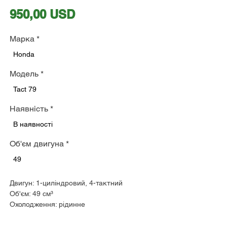
Ціна
950,00 USD
Марка
*
Honda
Модель
*
Tact 79
Наявність
*
В наявності
Об'єм двигуна
*
49
Двигун: 1-циліндровий, 4-тактний
Об'єм: 49 см³
Охолодження: рідинне
Макс. потужність: 4,5 к.с. при 8000 об/хв
КПП: варіатор