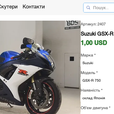
Скутери
Контакти
Артикул: 2407
Suzuki GSX-R 
Ці
1,00 USD
Марка
*
Suzuki
Модель
*
GSX-R 750
Наявність
*
склад Японія
Об'єм двигуна
*