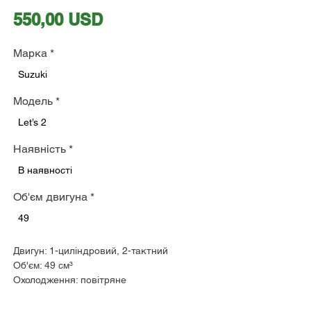
Ціна
550,00 USD
Марка
*
Suzuki
Модель
*
Let’s 2
Наявність
*
В наявності
Об'єм двигуна
*
49
Двигун: 1-циліндровий, 2-тактний
Об'єм: 49 см³
Охолодження: повітряне
Макс. потужність: 7,2 к.с. при 7000 об/хв
КПП: варіатор