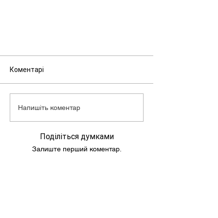
Макс. швидкість: 60 км/г
Об'єм бензобака: 4,5 л
Маса скутера: 68 кг
Коментарі
Напишіть коментар
Поділіться думками
Залиште перший коментар.
Подпишись и следи за новостями!