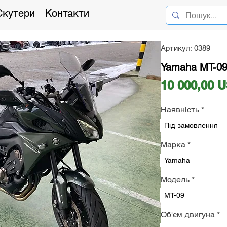
Скутери
Контакти
Артикул: 0389
Yamaha MT-09 
10 000,00 
Наявність
*
Під замовлення
Марка
*
Yamaha
Модель
*
MT-09
Об'єм двигуна
*