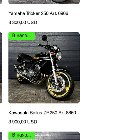
Швидкий перегляд
Yamaha Tricker 250 Art. 6966
Ціна
3 300,00 USD
В наявності
Швидкий перегляд
Kawasaki Balius ZR250 Art.8860
Ціна
3 900,00 USD
В наявності