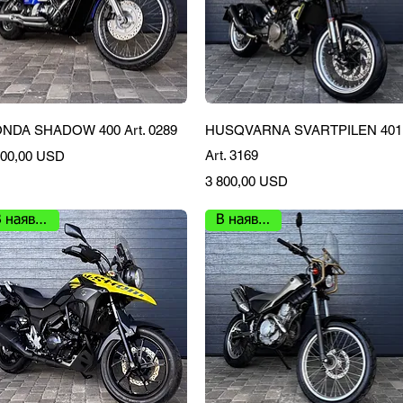
Швидкий перегляд
Швидкий перегляд
NDA SHADOW 400 Art. 0289
HUSQVARNA SVARTPILEN 401
на
Art. 3169
500,00 USD
Ціна
3 800,00 USD
В наявності
В наявності