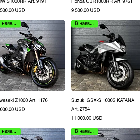
W S1000RR Art. 9191
Honda CBR1000RR Art. 9761
на
Ціна
 500,00 USD
9 500,00 USD
В наявності
В наявності
Швидкий перегляд
Швидкий перегляд
wasaki Z1000 Art. 1176
Suzuki GSX-S 1000S KATANA
на
Art. 2754
 000,00 USD
Ціна
11 000,00 USD
В наявності
В наявності