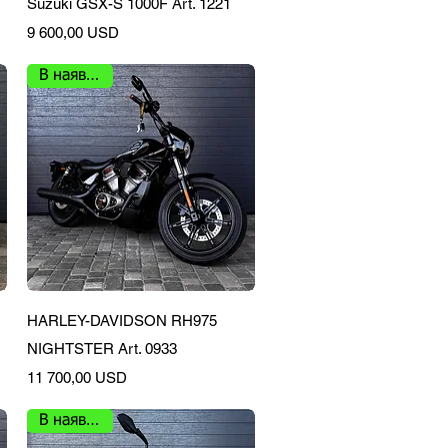
Suzuki GSX-S 1000F Art. 1221
Ціна
9 600,00 USD
В наявності
Швидкий перегляд
HARLEY-DAVIDSON RH975
NIGHTSTER Art. 0933
Ціна
11 700,00 USD
В наявності