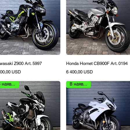
Швидкий перегляд
Швидкий перегляд
wasaki Z900 Art. 5997
Honda Hornet CB900F Art. 0194
на
Ціна
200,00 USD
6 400,00 USD
В наявності
В наявності