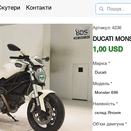
Скутери
Контакти
Артикул: 4236
DUCATI MONST
Ці
1,00 USD
Марка
*
Ducati
Модель
*
Monster 696
Наявність
*
склад Японія
Об'єм двигуна
*