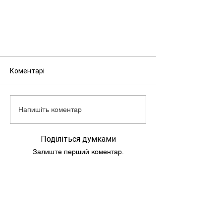
Макс. швидкість: 60 км/г
Об'єм бензобака: 4,6 л
Маса скутера: 73 кг
Коментарі
Напишіть коментар
Поділіться думками
Залиште перший коментар.
Підпишись та слідкуй за новинами!