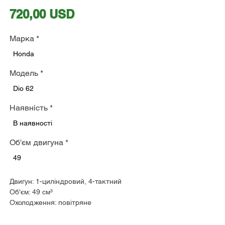
Ціна
720,00 USD
Марка
*
Honda
Модель
*
Dio 62
Наявність
*
В наявності
Об'єм двигуна
*
49
Двигун: 1-циліндровий, 4-тактний
Об'єм: 49 см³
Охолодження: повітряне
Макс. потужність: 4,1 к.с. при 8000 об/хв
КПП: варіатор