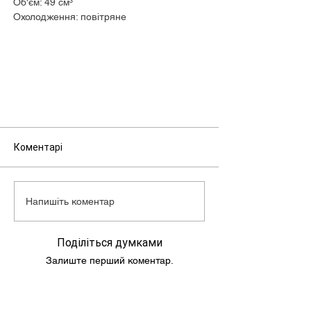
Об'єм: 49 см³
Охолодження: повітряне
Макс. потужність: 5,2 к.с. при 6500 об/хв
КПП: варіатор
Макс. швидкість: 60 км/г
Об'єм бензобака: 6,0 л
Маса скутера: 67 кг
Коментарі
Напишіть коментар
Поділіться думками
Залиште перший коментар.
Підпишись та слідкуй за новинами!