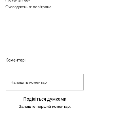
Об'єм: 49 см³
Охолодження: повітряне
Макс. потужність: 6,0 к.с. при 6500 об/хв
КПП: варіатор
Макс. швидкість: 60 км/г
Об'єм бензобака: 4,8 л
Маса скутера: 65 кг
Коментарі
Напишіть коментар
Поділіться думками
Залиште перший коментар.
Підпишись та слідкуй за новинами!