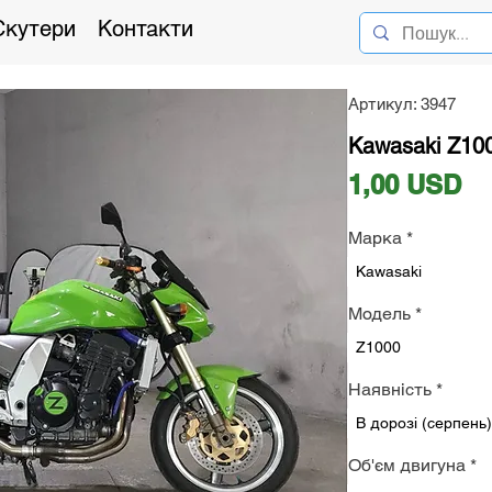
Скутери
Контакти
Артикул: 3947
Kawasaki Z100
Ці
1,00 USD
Марка
*
Kawasaki
Модель
*
Z1000
Наявність
*
В дорозі (серпень)
Об'єм двигуна
*