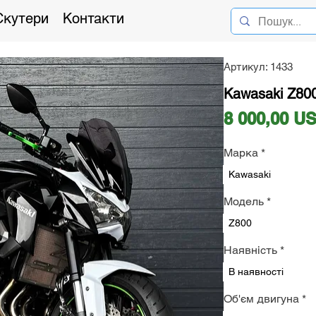
Скутери
Контакти
Артикул: 1433
Kawasaki Z800
8 000,00 U
Марка
*
Kawasaki
Модель
*
Z800
Наявність
*
В наявності
Об'єм двигуна
*