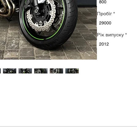
800
Пробіг
*
29000
Рік випуску
*
2012