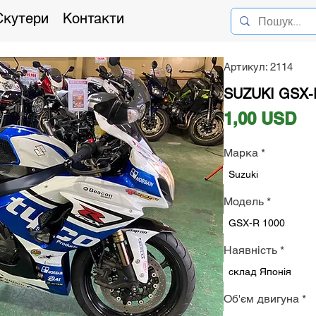
Скутери
Контакти
Артикул: 2114
SUZUKI GSX-R
Ці
1,00 USD
Марка
*
Suzuki
Модель
*
GSX-R 1000
Наявність
*
склад Японія
Об'єм двигуна
*