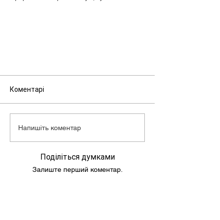
дізнатися у менеджера.
Коментарі
Напишіть коментар
Поділіться думками
Залиште перший коментар.
Підпишись та слідкуй за новинами!