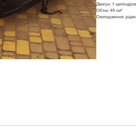
Двигун: 1-циліндро
Об'єм: 49 см³
Охолодження: ріди
Макс. потужність: 4
КПП: варіатор
Макс. швидкість: 60
Об'єм бензобака: 7
Маса скутера: 98 к