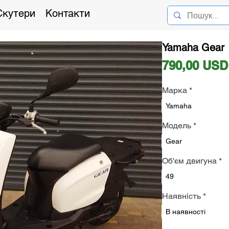
Скутери
Контакти
Yamaha Gear
790,00 USD
Марка
*
Yamaha
Модель
*
Gear
Об'єм двигуна
*
49
Наявність
*
В наявності