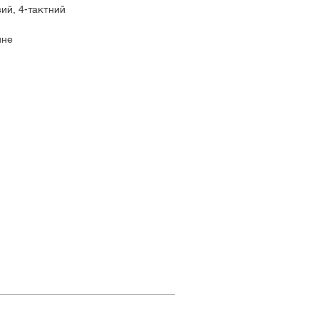
вий, 4-тактний
нне
,2 к.с. при 8250 об/хв
 км/г
,5 л
г