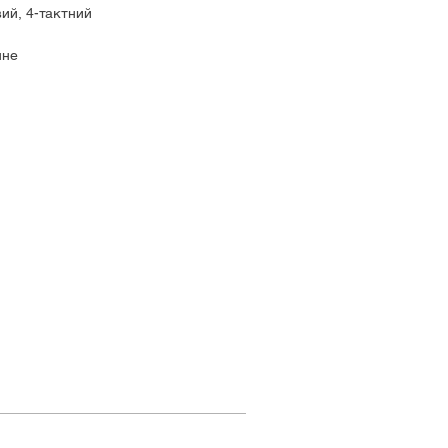
вий, 4-тактний
нне
,2 к.с. при 8500 об/хв
 км/г
,4 л
г