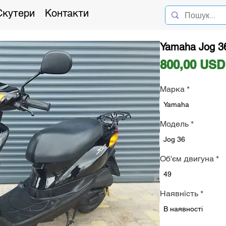
Скутери
Контакти
Yamaha Jog 3
800,00 USD
Марка
*
Yamaha
Модель
*
Jog 36
Об'єм двигуна
*
49
Наявність
*
В наявності