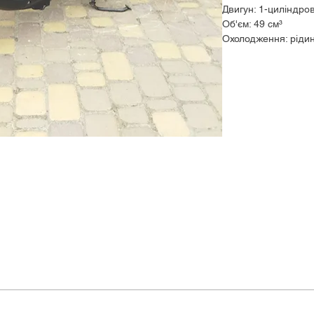
Двигун: 1-циліндро
Об'єм: 49 см³
Охолодження: ріди
Макс. потужність: 4
КПП: варіатор
Макс. швидкість: 60
Об'єм бензобака: 4
Маса скутера: 84 к