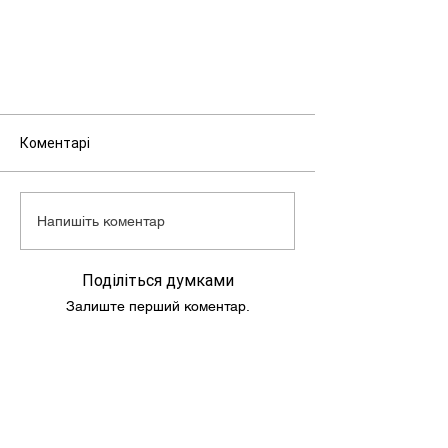
Макс. швидкість: 60 км/г
Об'єм бензобака: 4,4 л
Маса скутера: 84 кг
Коментарі
Напишіть коментар
Поділіться думками
Залиште перший коментар.
Підпишись та слідкуй за новинами!