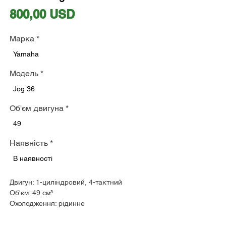
Ціна
800,00 USD
Марка
*
Yamaha
Модель
*
Jog 36
Об'єм двигуна
*
49
Наявність
*
В наявності
Двигун: 1-циліндровий, 4-тактний
Об'єм: 49 см³
Охолодження: рідинне
Макс. потужність: 4,2 к.с. при 8500 об/хв
КПП: варіатор